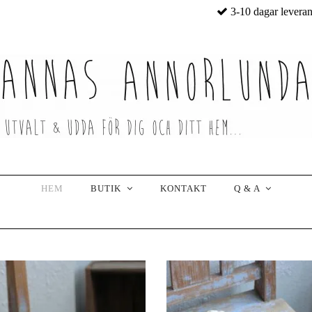
3-10 dagar levera
HEM
BUTIK
KONTAKT
Q & A