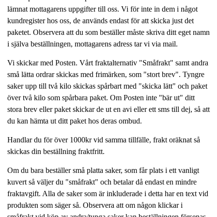
lämnat mottagarens uppgifter till oss. Vi för inte in dem i något
kundregister hos oss, de används endast för att skicka just det
paketet. Observera att du som beställer måste skriva ditt eget namn
i själva beställningen, mottagarens adress tar vi via mail.
Vi skickar med Posten. Vårt fraktalternativ "Småfrakt" samt andra
små lätta ordrar skickas med frimärken, som "stort brev". Tyngre
saker upp till två kilo skickas spårbart med "skicka lätt" och paket
över två kilo som spårbara paket. Om Posten inte "bär ut" ditt
stora brev eller paket skickar de ut en avi eller ett sms till dej, så att
du kan hämta ut ditt paket hos deras ombud.
Handlar du för över 1000kr vid samma tillfälle, frakt oräknat så
skickas din beställning fraktfritt.
Om du bara beställer små platta saker, som får plats i ett vanligt
kuvert så väljer du "småfrakt" och betalar då endast en mindre
fraktavgift. Alla de saker som är inkluderade i detta har en text vid
produkten som säger så. Observera att om någon klickar i
småfrakt vid köp av andra/tunga saker kan beställningen försenas,