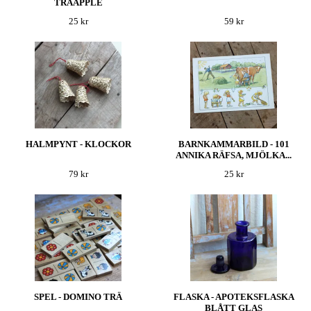
TRÄÄPPLE
25 kr
59 kr
HALMPYNT - KLOCKOR
BARNKAMMARBILD - 101
ANNIKA RÄFSA, MJÖLKA...
79 kr
25 kr
SPEL - DOMINO TRÄ
FLASKA - APOTEKSFLASKA
BLÅTT GLAS