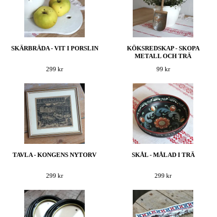
SKÄRBRÄDA - VIT I PORSLIN
KÖKSREDSKAP - SKOPA
METALL OCH TRÄ
299 kr
99 kr
TAVLA - KONGENS NYTORV
SKÅL - MÅLAD I TRÄ
299 kr
299 kr