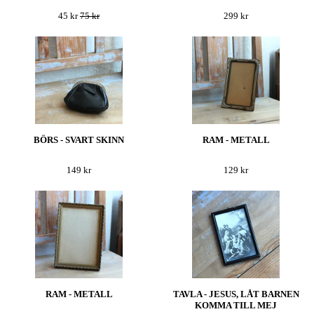
45 kr
75 kr
299 kr
BÖRS - SVART SKINN
RAM - METALL
149 kr
129 kr
RAM - METALL
TAVLA - JESUS, LÅT BARNEN
KOMMA TILL MEJ