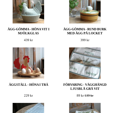
ÄGG-GÖMMA - HÖNA VIT I
ÄGG-GÖMMA - RUND BURK
MJÖLKGLAS
MED ÄGG PÅ LOCKET
439 kr
399 kr
ÄGGSTÄLL - HÖNA I TRÄ
FÖRVARING - VÄGGHÄNGD
LJUSBLÅ GRÅ VIT
229 kr
89 kr
139 kr