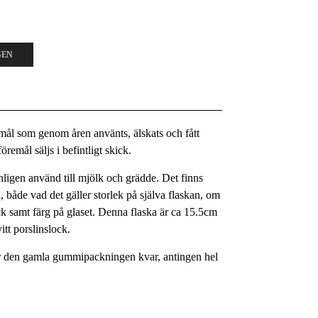
GEN
remål som genom åren använts, älskats och fått
remål säljs i befintligt skick.
nligen använd till mjölk och grädde. Det finns
n, både vad det gäller storlek på själva flaskan, om
lock samt färg på glaset. Denna flaska är ca 15.5cm
itt porslinslock.
er den gamla gummipackningen kvar, antingen hel