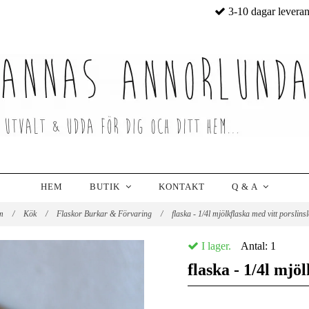
3-10 dagar levera
HEM
BUTIK
KONTAKT
Q & A
m
/
Kök
/
Flaskor Burkar & Förvaring
/
flaska - 1/4l mjölkflaska med vitt porslins
I lager.
Antal:
1
flaska - 1/4l mjö