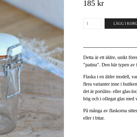
185 kr
LÄGG I KOR
Detta är ett äldre, unikt fö
"patina". Den här typen av fö
Flaska i en äldre modell, va
flera varianter inne i butike
det är porslins- eller glas-
hög och i ofärgat glas med v
På många av flaskorna sitt
eller i bitar.