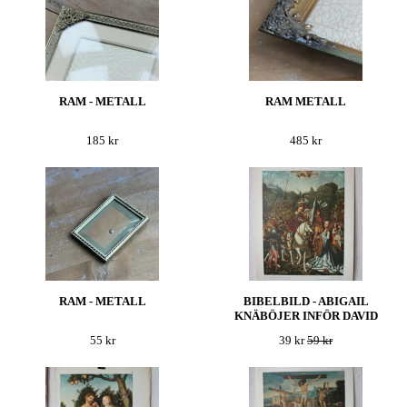
RAM - METALL
RAM METALL
185 kr
485 kr
RAM - METALL
BIBELBILD - ABIGAIL
KNÄBÖJER INFÖR DAVID
55 kr
39 kr
59 kr