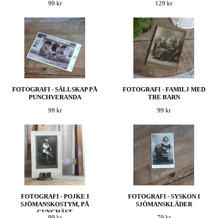
99 kr
129 kr
FOTOGRAFI - SÄLLSKAP PÅ
FOTOGRAFI - FAMILJ MED
PUNCHVERANDA
TRE BARN
99 kr
99 kr
FOTOGRAFI - POJKE I
FOTOGRAFI - SYSKON I
SJÖMANSKOSTYM, PÅ
SJÖMANSKLÄDER
GUNGHÄST
99 kr
79 kr