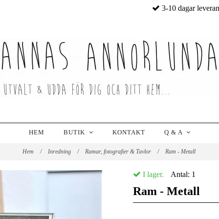
3-10 dagar levera
HEM
BUTIK
KONTAKT
Q & A
Hem
/
Inredning
/
Ramar, fotografier & Tavlor
/
Ram - Metall
I lager.
Antal:
1
Ram - Metall