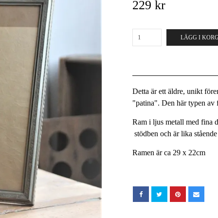
229 kr
LÄGG I KOR
Detta är ett äldre, unikt fö
"patina". Den här typen av fö
Ram i ljus metall med fina d
stödben och är lika ståend
Ramen är ca 29 x 22cm