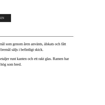
GEN
remål som genom åren använts, älskats och fått
remål säljs i befintligt skick.
etaljer runt kanten och ett rakt glas. Ramen har
e hög som bred.