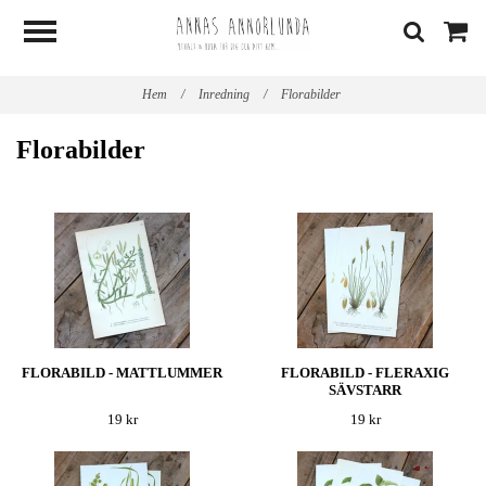
Hem
/
Inredning
/
Florabilder
Florabilder
FLORABILD - MATTLUMMER
FLORABILD - FLERAXIG
SÄVSTARR
19 kr
19 kr