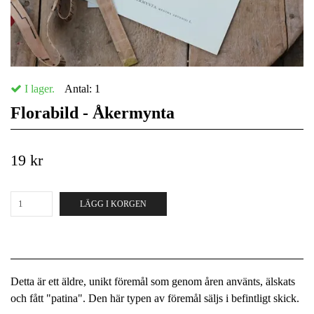
I lager.
Antal:
1
Florabild - Åkermynta
19 kr
LÄGG I KORGEN
Detta är ett äldre, unikt föremål som genom åren använts, älskats
och fått "patina". Den här typen av föremål säljs i befintligt skick.