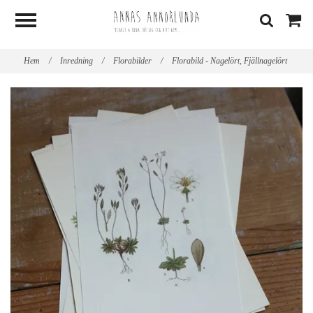
Hem
/
Inredning
/
Florabilder
/
Florabild - Nagelört, Fjällnagelört