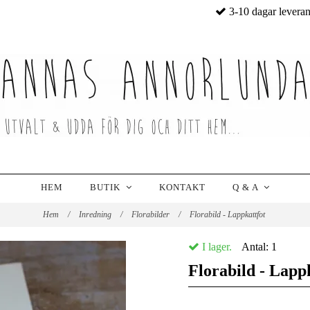
3-10 dagar levera
HEM
BUTIK
KONTAKT
Q & A
Hem
/
Inredning
/
Florabilder
/
Florabild - Lappkattfot
I lager.
Antal:
1
Florabild - Lapp