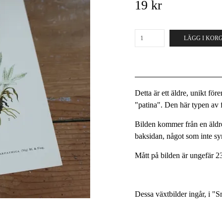
19 kr
LÄGG I KOR
Detta är ett äldre, unikt fö
"patina". Den här typen av fö
Bilden kommer från en äldre
baksidan, något som inte s
Mått på bilden är ungefär 2
Dessa växtbilder ingår, i "