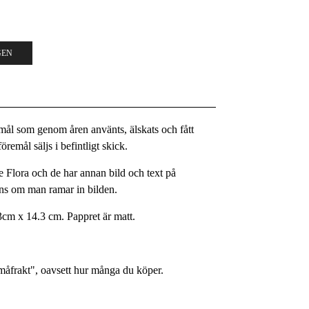
GEN
remål som genom åren använts, älskats och fått
remål säljs i befintligt skick.
 Flora och de har annan bild och text på
yns om man ramar in bilden.
3cm x 14.3 cm. Pappret är matt.
Småfrakt", oavsett hur många du köper.