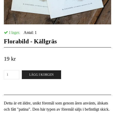
I lager.
Antal:
1
Florabild - Källgräs
19 kr
LÄGG I KORGEN
Detta är ett äldre, unikt föremål som genom åren använts, älskats
och fått "patina". Den här typen av föremål säljs i befintligt skick.