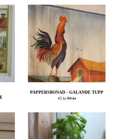
PAPPERSBONAD - GALANDE TUPP
E
45 kr
89 kr