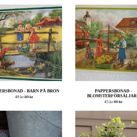
ERSBONAD - BARN PÅ BRON
PAPPERSBONAD -
BLOMSTERFÖRSÄLJAR
49 kr
89 kr
45 kr
89 kr