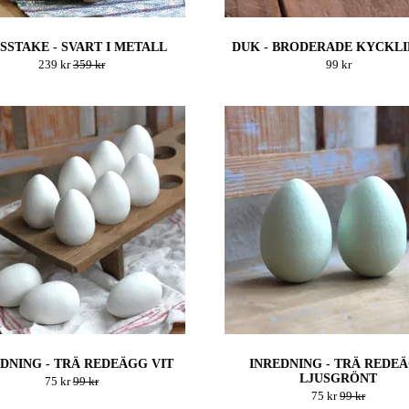
SSTAKE - SVART I METALL
DUK - BRODERADE KYCKL
239 kr
359 kr
99 kr
DNING - TRÄ REDEÄGG VIT
INREDNING - TRÄ REDE
LJUSGRÖNT
75 kr
99 kr
75 kr
99 kr