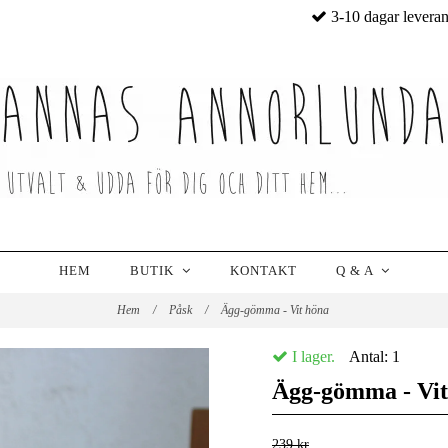
3-10 dagar levera
HEM
BUTIK
KONTAKT
Q & A
Hem
/
Påsk
/
Ägg-gömma - Vit höna
I lager.
Antal:
1
Ägg-gömma - Vit
239 kr