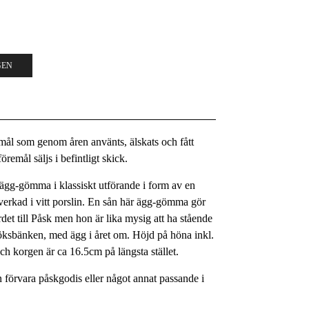
GEN
remål som genom åren använts, älskats och fått
remål säljs i befintligt skick.
it ägg-gömma i klassiskt utförande i form av en
verkad i vitt porslin. En sån här ägg-gömma gör
rdet till Påsk men hon är lika mysig att ha stående
 köksbänken, med ägg i året om. Höjd på höna inkl.
h korgen är ca 16.5cm på längsta stället.
 förvara påskgodis eller något annat passande i