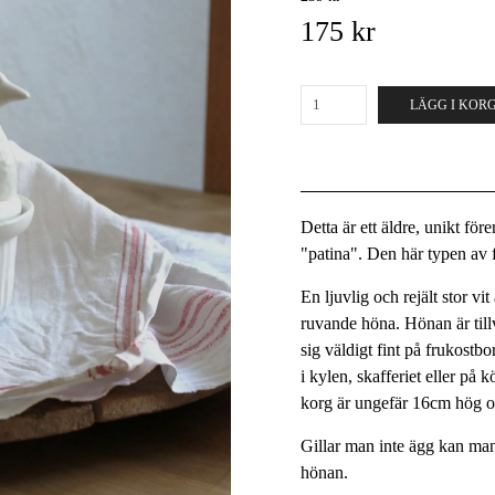
175 kr
LÄGG I KOR
Detta är ett äldre, unikt fö
"patina". Den här typen av fö
En ljuvlig och rejält stor v
ruvande höna. Hönan är till
sig väldigt fint på frukostbo
i kylen, skafferiet eller på
korg är ungefär 16cm hög oc
Gillar man inte ägg kan man
hönan.