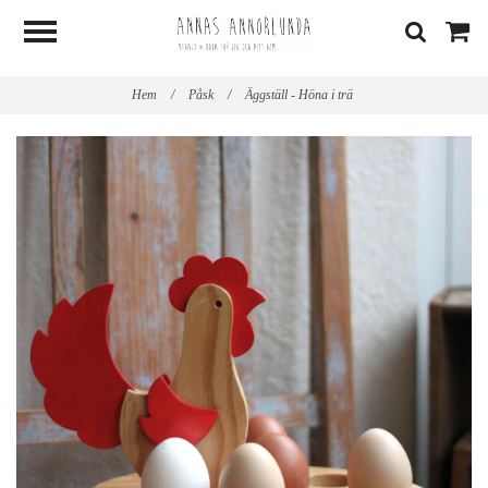
Hem
/
Påsk
/
Äggställ - Höna i trä