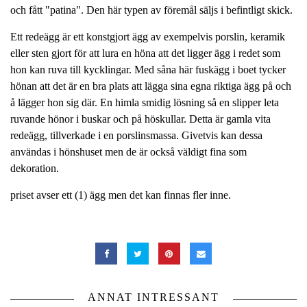
och fått "patina". Den här typen av föremål säljs i befintligt skick.
Ett redeägg är ett konstgjort ägg av exempelvis porslin, keramik
eller sten gjort för att lura en höna att det ligger ägg i redet som
hon kan ruva till kycklingar. Med såna här fuskägg i boet tycker
hönan att det är en bra plats att lägga sina egna riktiga ägg på och
å lägger hon sig där. En himla smidig lösning så en slipper leta
ruvande hönor i buskar och på höskullar. Detta är gamla vita
redeägg, tillverkade i en porslinsmassa. Givetvis kan dessa
användas i hönshuset men de är också väldigt fina som
dekoration.
priset avser ett (1) ägg men det kan finnas fler inne.
ANNAT INTRESSANT