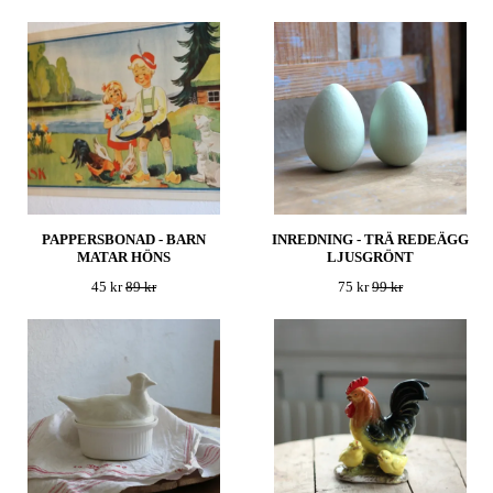
PAPPERSBONAD - BARN
INREDNING - TRÄ REDEÄGG
MATAR HÖNS
LJUSGRÖNT
45 kr
89 kr
75 kr
99 kr