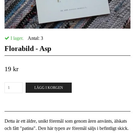
I lager.
Antal:
3
Florabild - Asp
19 kr
LÄGG I KORGEN
Detta är ett äldre, unikt föremål som genom åren använts, älskats
och fått "patina". Den här typen av föremål säljs i befintligt skick.