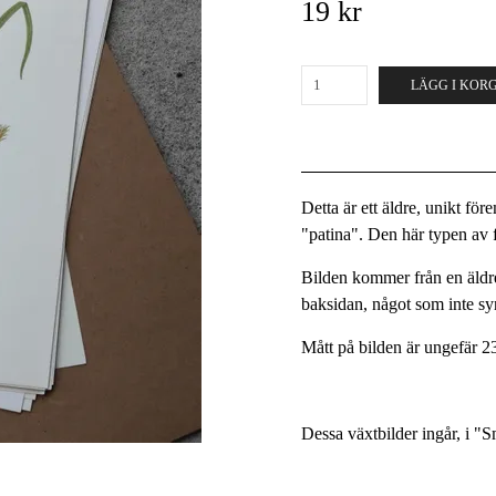
19 kr
LÄGG I KOR
Detta är ett äldre, unikt fö
"patina". Den här typen av fö
Bilden kommer från en äldre
baksidan, något som inte s
Mått på bilden är ungefär 2
Dessa växtbilder ingår, i "