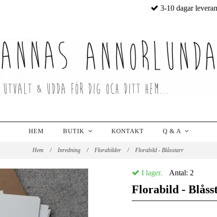
3-10 dagar levera
HEM
BUTIK
KONTAKT
Q & A
Hem
/
Inredning
/
Florabilder
/
Florabild - Blåsstarr
I lager.
Antal:
2
Florabild - Blåss