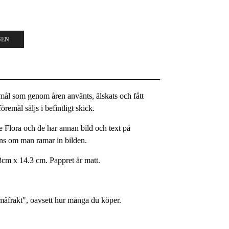
GEN
remål som genom åren använts, älskats och fått
remål säljs i befintligt skick.
 Flora och de har annan bild och text på
yns om man ramar in bilden.
3cm x 14.3 cm. Pappret är matt.
Småfrakt", oavsett hur många du köper.