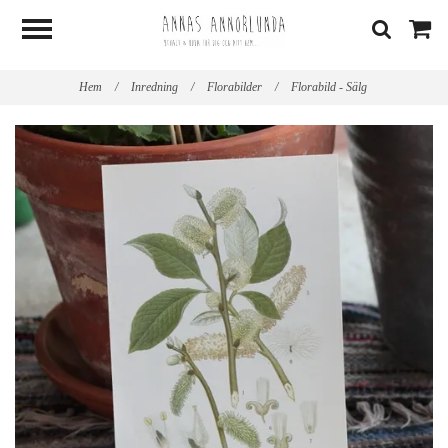
Hem
/
Inredning
/
Florabilder
/
Florabild - Sälg