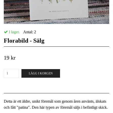
I lager.
Antal:
2
Florabild - Sälg
19 kr
LÄGG I KORGEN
Detta är ett äldre, unikt föremål som genom åren använts, älskats
och fått "patina". Den här typen av föremål säljs i befintligt skick.