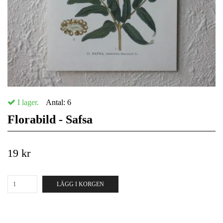
I lager.
Antal:
6
Florabild - Safsa
19 kr
LÄGG I KORGEN