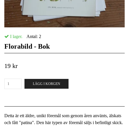
I lager.
Antal:
2
Florabild - Bok
19 kr
LÄGG I KORGEN
Detta är ett äldre, unikt föremål som genom åren använts, älskats
och fått "patina". Den här typen av föremål säljs i befintligt skick.