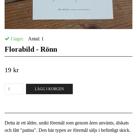
I lager.
Antal:
1
Florabild - Rönn
19 kr
LÄGG I KORGEN
Detta är ett äldre, unikt föremål som genom åren använts, älskats
och fått "patina". Den här typen av föremål säljs i befintligt skick.