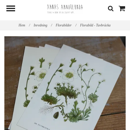
Hem
/
Inredning
/
Florabilder
/
Florabild - Tuvbräcka