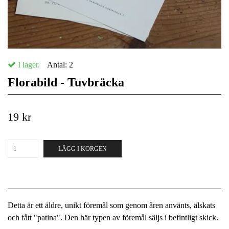
I lager.
Antal:
2
Florabild - Tuvbräcka
19 kr
LÄGG I KORGEN
Detta är ett äldre, unikt föremål som genom åren använts, älskats
och fått "patina". Den här typen av föremål säljs i befintligt skick.