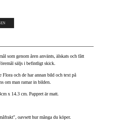
GEN
remål som genom åren använts, älskats och fått
remål säljs i befintligt skick.
 Flora och de har annan bild och text på
yns om man ramar in bilden.
3cm x 14.3 cm. Pappret är matt.
Småfrakt", oavsett hur många du köper.