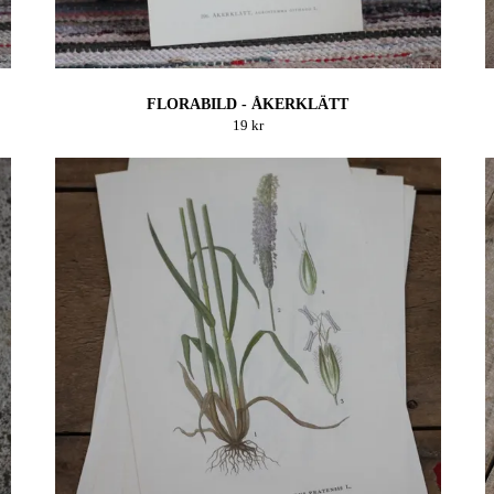
FLORABILD - ÅKERKLÄTT
19 kr