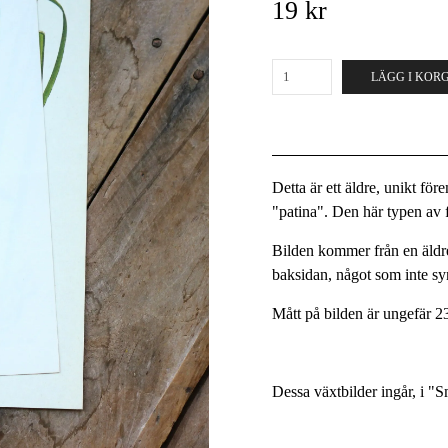
19 kr
LÄGG I KOR
Detta är ett äldre, unikt fö
"patina". Den här typen av fö
Bilden kommer från en äldre
baksidan, något som inte s
Mått på bilden är ungefär 2
Dessa växtbilder ingår, i "