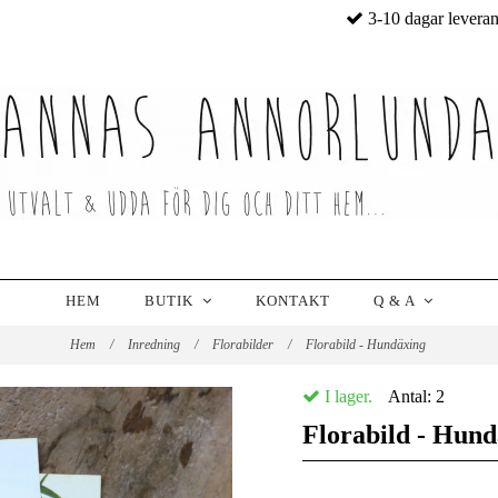
3-10 dagar levera
HEM
BUTIK
KONTAKT
Q & A
Hem
/
Inredning
/
Florabilder
/
Florabild - Hundäxing
I lager.
Antal:
2
Florabild - Hund