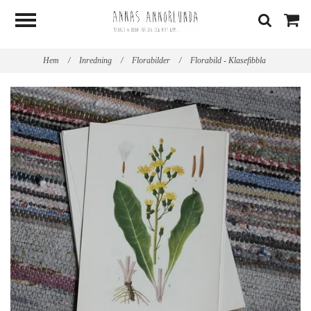
Hem
/
Inredning
/
Florabilder
/
Florabild - Klasefibbla