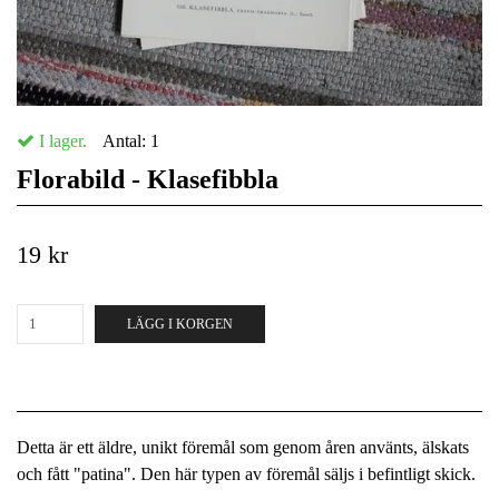
I lager.
Antal:
1
Florabild - Klasefibbla
19 kr
LÄGG I KORGEN
Detta är ett äldre, unikt föremål som genom åren använts, älskats
och fått "patina". Den här typen av föremål säljs i befintligt skick.