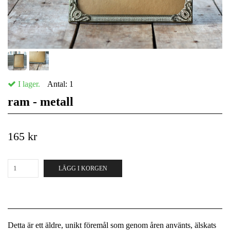
I lager.
Antal:
1
ram - metall
165 kr
LÄGG I KORGEN
Detta är ett äldre, unikt föremål som genom åren använts, älskats