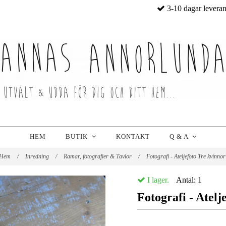
3-10 dagar levera
HEM
BUTIK
KONTAKT
Q & A
Hem
/
Inredning
/
Ramar, fotografier & Tavlor
/
Fotografi - Ateljefoto Tre kvinno
I lager.
Antal:
1
Fotografi - Atelj