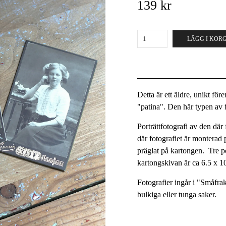
139 kr
LÄGG I KOR
Detta är ett äldre, unikt fö
"patina". Den här typen av fö
Porträttfotografi av den där 
där fotografiet är monterad
präglat på kartongen. Tre p
kartongskivan är ca 6.5 x 1
Fotografier ingår i "Småfra
bulkiga eller tunga saker.