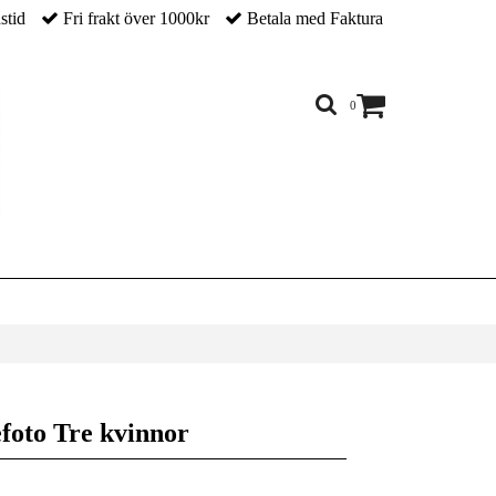
nstid
Fri frakt över 1000kr
Betala med Faktura
0
r
efoto Tre kvinnor