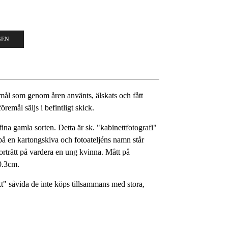
GEN
remål som genom åren använts, älskats och fått
remål säljs i befintligt skick.
fina gamla sorten. Detta är sk. "kabinettfotografi"
 på en kartongskiva och fotoateljéns namn står
orträtt på vardera en ung kvinna. Mått på
0.3cm.
kt" såvida de inte köps tillsammans med stora,