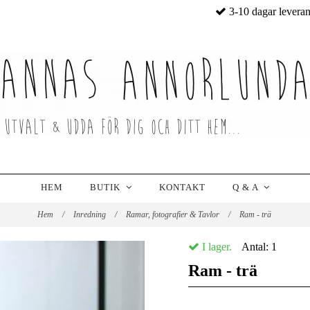
3-10 dagar levera
HEM
BUTIK
KONTAKT
Q & A
Hem
/
Inredning
/
Ramar, fotografier & Tavlor
/
Ram - trä
I lager.
Antal:
1
Ram - trä