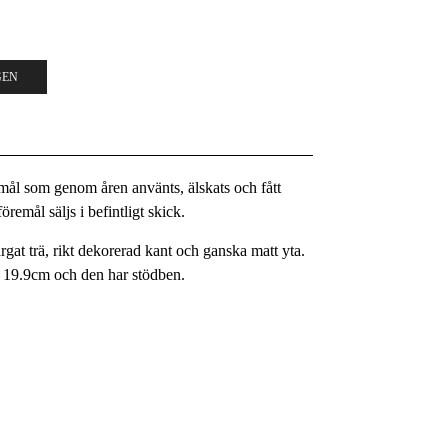
GEN
remål som genom åren använts, älskats och fått
remål säljs i befintligt skick.
ärgat trä, rikt dekorerad kant och ganska matt yta.
 19.9cm och den har stödben.