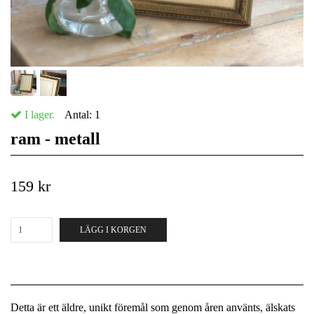
I lager.
Antal:
1
ram - metall
159 kr
LÄGG I KORGEN
Detta är ett äldre, unikt föremål som genom åren använts, älskats