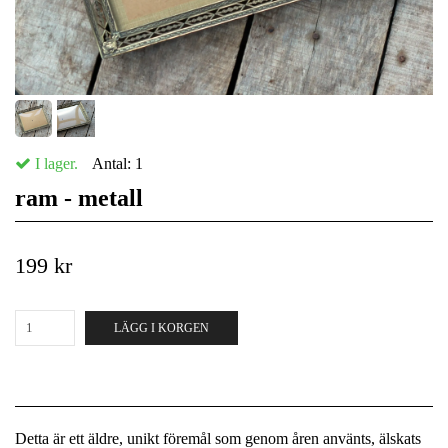
I lager.
Antal:
1
ram - metall
199 kr
LÄGG I KORGEN
Detta är ett äldre, unikt föremål som genom åren använts, älskats