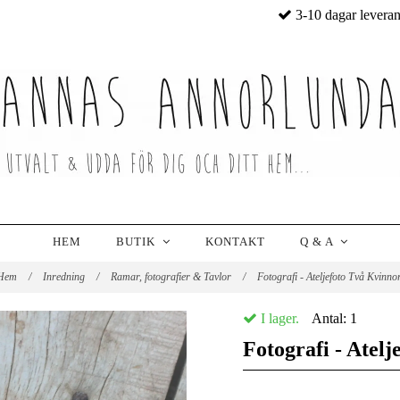
3-10 dagar levera
HEM
BUTIK
KONTAKT
Q & A
Hem
/
Inredning
/
Ramar, fotografier & Tavlor
/
Fotografi - Ateljefoto Två Kvinno
I lager.
Antal:
1
Fotografi - Atel