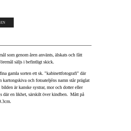
GEN
remål som genom åren använts, älskats och fått
remål säljs i befintligt skick.
fina gamla sorten ett sk. "kabinettfotografi" där
n kartongskiva och fotoateljéns namn står präglat
bilden är kanske systrar, mor och dotter eller
ns där en likhet, särskilt över kindben. Mått på
0.3cm.