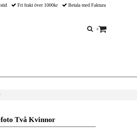
nstid
Fri frakt över 1000kr
Betala med Faktura
0
r
jefoto Två Kvinnor