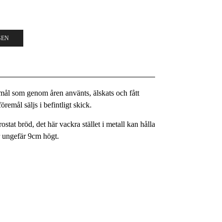
GEN
remål som genom åren använts, älskats och fått
remål säljs i befintligt skick.
rostat bröd, det här vackra stället i metall kan hålla
r ungefär 9cm högt.