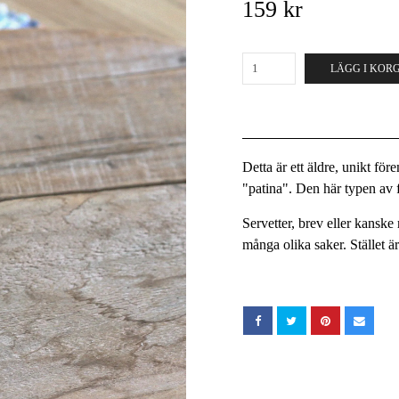
159 kr
LÄGG I KOR
Detta är ett äldre, unikt fö
"patina". Den här typen av fö
Servetter, brev eller kanske 
många olika saker. Stället ä