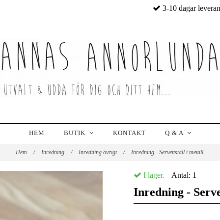
3-10 dagar levera
HEM
BUTIK
KONTAKT
Q & A
Hem
/
Inredning
/
Inredning övrigt
/
Inredning - Servettställ i metall
I lager.
Antal:
1
Inredning - Serve