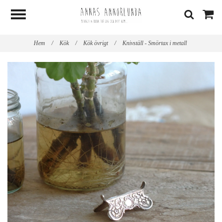
Hem
/
Kök
/
Kök övrigt
/
Knivställ - Smörtax i metall