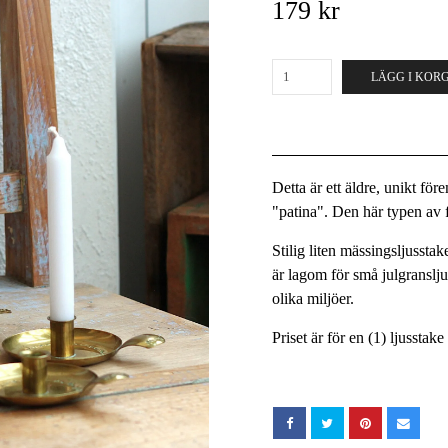
179 kr
LÄGG I KOR
Detta är ett äldre, unikt fö
"patina". Den här typen av fö
Stilig liten mässingsljusst
är lagom för små julgransljus
olika miljöer.
Priset är för en (1) ljusstak