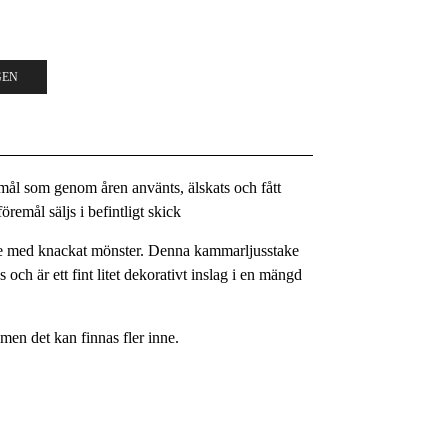
GEN
remål som genom åren använts, älskats och fått
remål säljs i befintligt skick
ake med knackat mönster. Denna kammarljusstake
 och är ett fint litet dekorativt inslag i en mängd
e men det kan finnas fler inne.