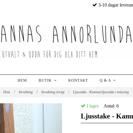
3-10 dagar levera
HEM
BUTIK
KONTAKT
Q & A
Hem
/
Inredning
/
Inredning övrigt
/
Ljusstake - Kammarljusstake i mässing
I lager.
Antal:
6
Ljusstake - Kamm