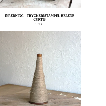
INREDNING - TRYCKERISTÄMPEL HELENE
CURTIS
189 kr