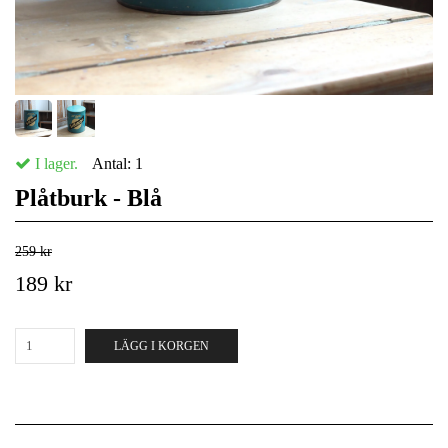
I lager.
Antal:
1
Plåtburk - Blå
259 kr
189 kr
LÄGG I KORGEN