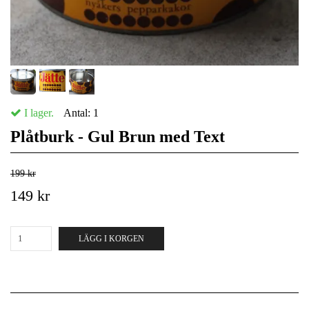
I lager.
Antal:
1
Plåtburk - Gul Brun med Text
199 kr
149 kr
LÄGG I KORGEN