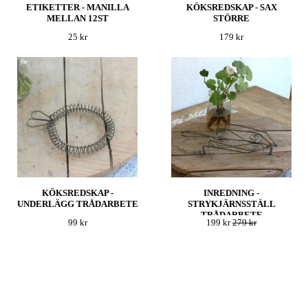
ETIKETTER - MANILLA
KÖKSREDSKAP - SAX
MELLAN 12ST
STÖRRE
25 kr
179 kr
KÖKSREDSKAP -
INREDNING -
UNDERLÄGG TRÅDARBETE
STRYKJÄRNSSTÄLL
TRÅDARBETE
99 kr
199 kr
279 kr