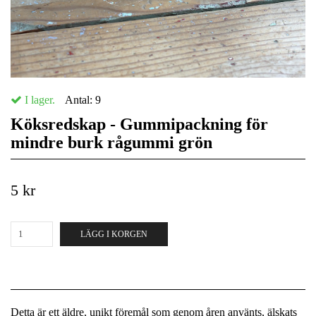
I lager.
Antal:
9
Köksredskap - Gummipackning för
mindre burk rågummi grön
5 kr
LÄGG I KORGEN
Detta är ett äldre, unikt föremål som genom åren använts, älskats