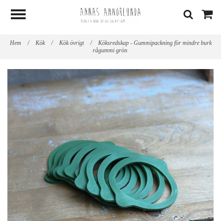
Hem
/
Kök
/
Kök övrigt
/
Köksredskap - Gummipackning för mindre burk
rågummi grön