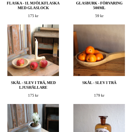
FLASKA - 1L MJÖLKFLASKA
GLASBURK - FÖRVARING
MED GLASLOCK
500ML
175 kr
59 kr
SKÅL - SLEV I TRÄ, MED
SKÅL - SLEV I TRÄ
LJUSHÅLLARE
175 kr
179 kr