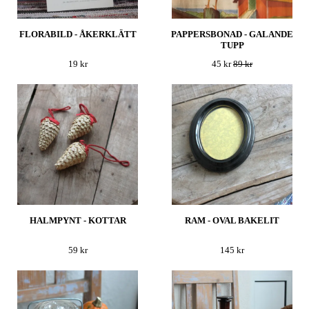
FLORABILD - ÅKERKLÄTT
PAPPERSBONAD - GALANDE
TUPP
19 kr
45 kr
89 kr
HALMPYNT - KOTTAR
RAM - OVAL BAKELIT
59 kr
145 kr