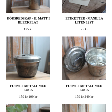
KÖKSREDSKAP - 1L MÅTT I
ETIKETTER - MANILLA
BLECKPLÅT
LITEN 12ST
175 kr
25 kr
FORM - I METALL MED
FORM - I METALL MED
LOCK
LOCK
159 kr
199 kr
179 kr
249 kr