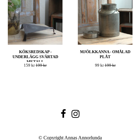
KÖKSREDSKAP -
MJÖLKKANNA - OMÅLAD
UNDERLÄGG SVÄRTAD
PLÅT
METALL
159 kr
199 kr
99 kr
199 kr
© Copyright Annas Annorlunda