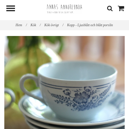
Hem
/
Kök
/
Kök övrigt
/
Kopp - Ljusblått och blått porslin