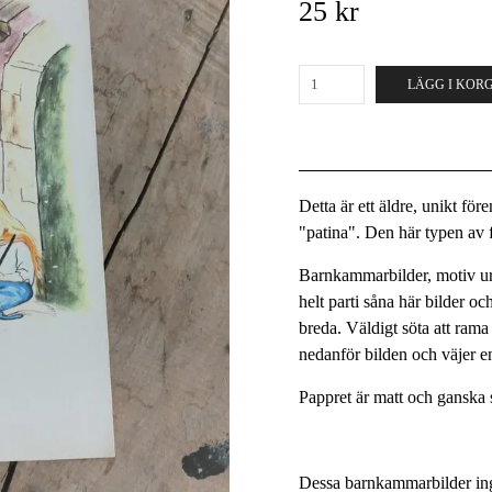
25 kr
LÄGG I KOR
Detta är ett äldre, unikt fö
"patina". Den här typen av fö
Barnkammarbilder, motiv ur 
helt parti såna här bilder 
breda. Väldigt söta att rama 
nedanför bilden och väjer 
Pappret är matt och ganska 
Dessa barnkammarbilder ing