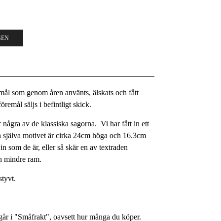
GEN
remål som genom åren använts, älskats och fått
remål säljs i befintligt skick.
några av de klassiska sagorna. Vi har fått in ett
och själva motivet är cirka 24cm höga och 16.3cm
in som de är, eller så skär en av textraden
en mindre ram.
styvt.
år i "Småfrakt", oavsett hur många du köper.