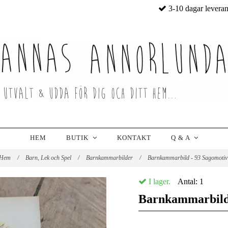
3-10 dagar levera
HEM
BUTIK
KONTAKT
Q & A
Hem
/
Barn, Lek och Spel
/
Barnkammarbilder
/
Barnkammarbild - 93 Sagomoti
I lager.
Antal:
1
Barnkammarbild 