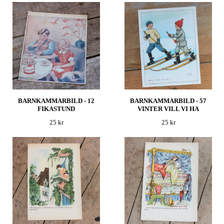
BARNKAMMARBILD - 12
BARNKAMMARBILD - 57
FIKASTUND
VINTER VILL VI HA
25 kr
25 kr