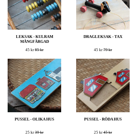
LEKSAK - KULRAM
DRAGLEKSAK - TAX
MÅNGFÄRGAD
45 kr
85 kr
45 kr
79 kr
PUSSEL - OLIKA HUS
PUSSEL - RÖDA HUS
25 kr
39 kr
25 kr
45 kr