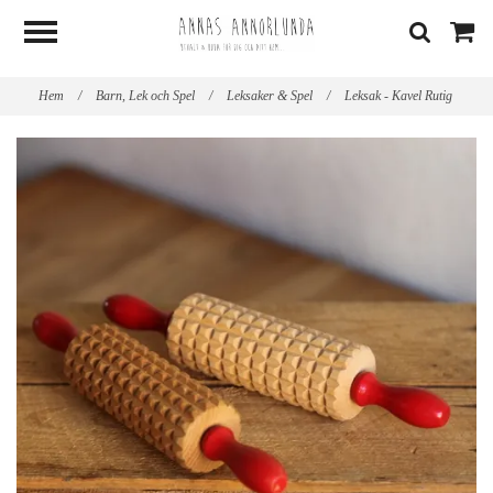
Hem
/
Barn, Lek och Spel
/
Leksaker & Spel
/
Leksak - Kavel Rutig