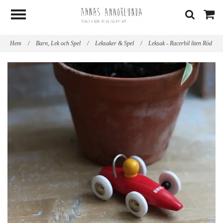
Hem
/
Barn, Lek och Spel
/
Leksaker & Spel
/
Leksak - Racerbil liten Röd