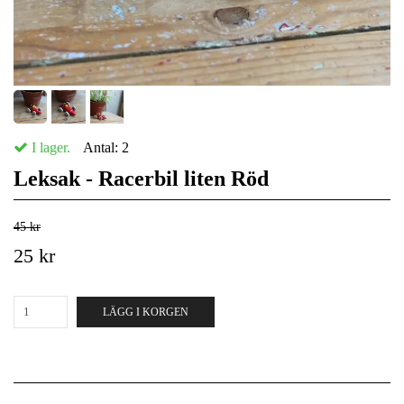
I lager.
Antal:
2
Leksak - Racerbil liten Röd
45 kr
25 kr
LÄGG I KORGEN