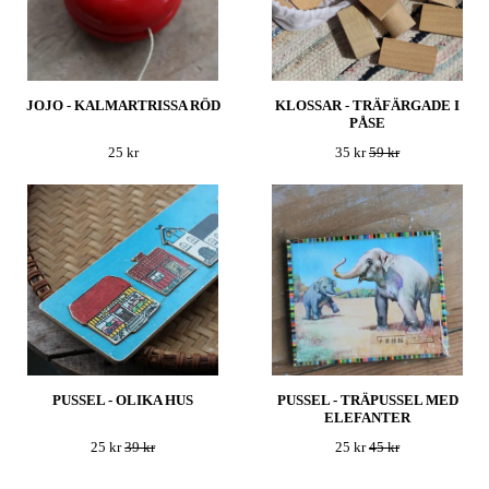
JOJO - KALMARTRISSA RÖD
KLOSSAR - TRÄFÄRGADE I
PÅSE
25 kr
35 kr
59 kr
PUSSEL - OLIKA HUS
PUSSEL - TRÄPUSSEL MED
ELEFANTER
25 kr
39 kr
25 kr
45 kr