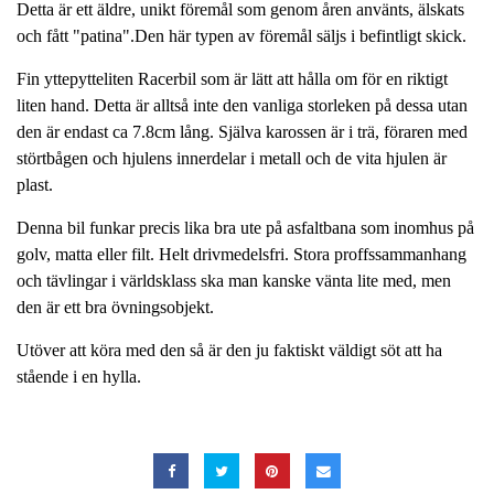
Detta är ett äldre, unikt föremål som genom åren använts, älskats
och fått "patina".Den här typen av föremål säljs i befintligt skick.
Fin yttepytteliten Racerbil som är lätt att hålla om för en riktigt
liten hand. Detta är alltså inte den vanliga storleken på dessa utan
den är endast ca 7.8cm lång. Själva karossen är i trä, föraren med
störtbågen och hjulens innerdelar i metall och de vita hjulen är
plast.
Denna bil funkar precis lika bra ute på asfaltbana som inomhus på
golv, matta eller filt. Helt drivmedelsfri. Stora proffssammanhang
och tävlingar i världsklass ska man kanske vänta lite med, men
den är ett bra övningsobjekt.
Utöver att köra med den så är den ju faktiskt väldigt söt att ha
stående i en hylla.