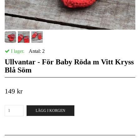
I lager.
Antal:
2
Ullvantar - För Baby Röda m Vitt Kryss
Blå Söm
149 kr
LÄGG I KORGEN