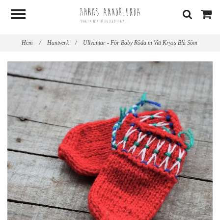
Hem
/
Hantverk
/
Ullvantar - För Baby Röda m Vitt Kryss Blå Söm