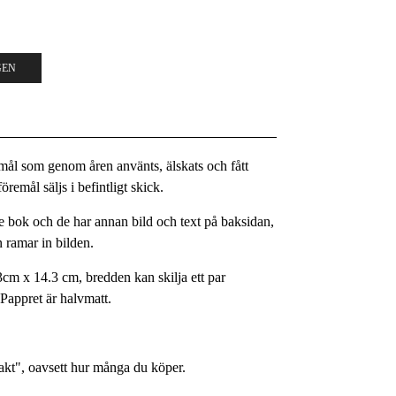
GEN
remål som genom åren använts, älskats och fått
remål säljs i befintligt skick.
 bok och de har annan bild och text på baksidan,
 ramar in bilden.
3cm x 14.3 cm, bredden kan skilja ett par
. Pappret är halvmatt.
rakt", oavsett hur många du köper.