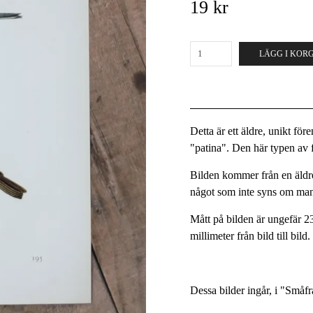
19 kr
LÄGG I KOR
Detta är ett äldre, unikt fö
"patina". Den här typen av fö
Bilden kommer från en äldre
något som inte syns om man
Mått på bilden är ungefär 2
millimeter från bild till bild
Dessa bilder ingår, i "Småf