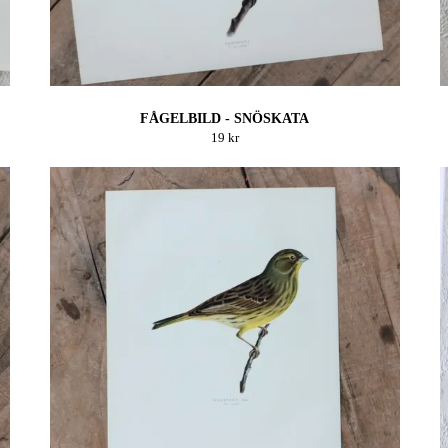
FÅGELBILD - SNÖSKATA
19 kr