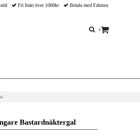
nstid
Fri frakt över 1000kr
Betala med Faktura
0
gal
ångare Bastardnäktergal