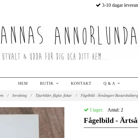
3-10 dagar levera
HEM
BUTIK
KONTAKT
Q & A
em
/
Inredning
/
Djurbilder, fåglar, fiskar
/
Fågelbild - Ärtsångare Bastardnäkter
I lager.
Antal:
2
Fågelbild - Ärts