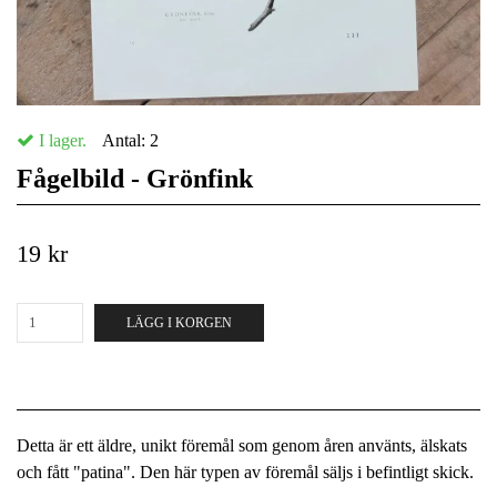
I lager.
Antal:
2
Fågelbild - Grönfink
19 kr
LÄGG I KORGEN
Detta är ett äldre, unikt föremål som genom åren använts, älskats
och fått "patina". Den här typen av föremål säljs i befintligt skick.