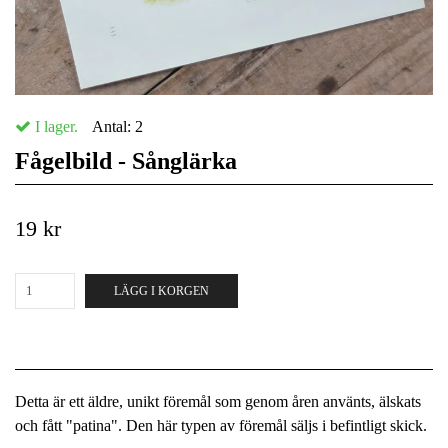
I lager.
Antal:
2
Fågelbild - Sånglärka
19 kr
LÄGG I KORGEN
Detta är ett äldre, unikt föremål som genom åren använts, älskats
och fått "patina". Den här typen av föremål säljs i befintligt skick.