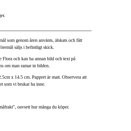
ger.
remål som genom åren använts, älskats och fått
remål säljs i befintligt skick.
 Flora och kan ha annan bild och text på
yns om man ramar in bilden.
2.5cm x 14.5 cm. Pappret är matt. Observera att
rt som vi brukar ha inne.
Småfrakt", oavsett hur många du köper.