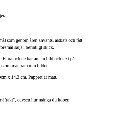
ger.
remål som genom åren använts, älskats och fått
remål säljs i befintligt skick.
 Flora och de har annan bild och text på
yns om man ramar in bilden.
3cm x 14.3 cm. Pappret är matt.
Småfrakt", oavsett hur många du köper.