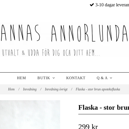
3-10 dagar levera
HEM
BUTIK
KONTAKT
Q & A
Hem
/
Inredning
/
Inredning övrigt
/
Flaska - stor brun apoteksflaska
Flaska - stor bru
299 kr