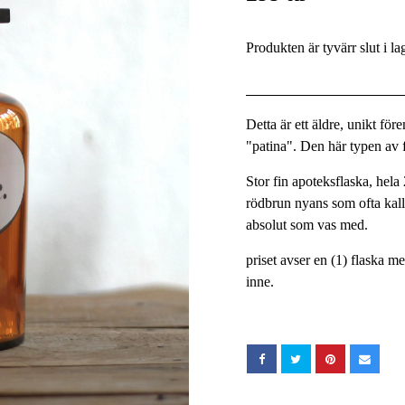
Produkten är tyvärr slut i la
Detta är ett äldre, unikt fö
"patina". Den här typen av fö
Stor fin apoteksflaska, hel
rödbrun nyans som ofta kall
absolut som vas med.
priset avser en (1) flaska m
inne.